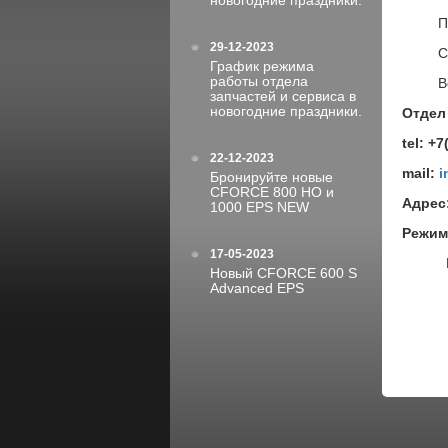
новогодние праздники.
Понед
29-12-2023
Субб
График режима
работы отдела
Воскр
запчастей и сервиса в
новогодние праздники.
Отдел
tel: +
22-12-2023
mail:
i
Бронируйте новые
CFORCE 800 HO и
Адрес
1000 EPS NEW
Режим
17-05-2023
Понед
Новый CFORCE 600 S
Advanced EPS