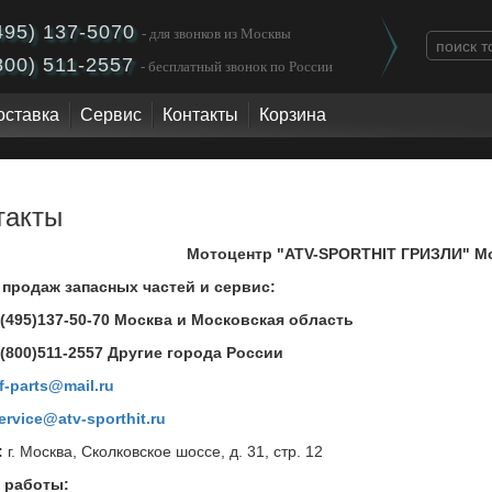
495) 137-5070
- для звонков из Москвы
800) 511-2557
- бесплатный звонок по России
оставка
Сервис
Контакты
Корзина
такты
Мотоцентр "ATV-SPORTHIT ГРИЗЛИ" М
 продаж запасных частей и сервис:
(495)137-50-70 Москва и Московская область
7(800)511-2557 Другие города России
f-parts@mail.ru
ervice@atv-sporthit.ru
:
г. Москва, Сколковское шоссе, д. 31, стр. 12
 работы: