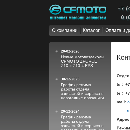
+7 (
8 (
О компании
Каталог
Оплата и д
20-02-2026
Кон
Новые мотовездеходы
CFMOTO ZFORCE
Z10 и Z10-4 EPS
Отдел
30-12-2025
tel:
+7
График режима
работы отдела
tel: +
запчастей и сервиса в
новогодние праздники.
mail:
c
s
20-12-2024
График режима
Адрес
работы отдела
запчастей и сервиса в
Режим