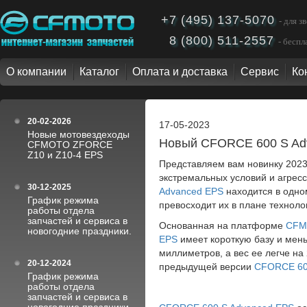
+7 (495) 137-5070
- для 
8 (800) 511-2557
- бесп
О компании
Каталог
Оплата и доставка
Сервис
Ко
20-02-2026
17-05-2023
Новые мотовездеходы
Новый CFORCE 600 S Ad
CFMOTO ZFORCE
Z10 и Z10-4 EPS
Представляем вам новинку 202
экстремальных условий и агрес
30-12-2025
Advanced EPS
находится в одно
График режима
превосходит их в плане технол
работы отдела
запчастей и сервиса в
Основанная на платформе
CFM
новогодние праздники.
EPS
имеет короткую базу и мень
миллиметров, а вес ее легче на
20-12-2024
предыдущей версии
CFORCE 60
График режима
работы отдела
запчастей и сервиса в