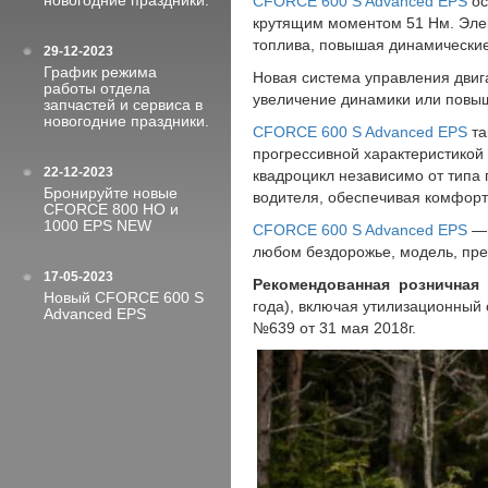
новогодние праздники.
CFORCE 600 S Advanced EPS
ос
крутящим моментом 51 Нм. Элек
топлива, повышая динамические
29-12-2023
График режима
Новая система управления дви
работы отдела
увеличение динамики или повыш
запчастей и сервиса в
новогодние праздники.
CFORCE 600 S Advanced EPS
та
прогрессивной характеристикой
22-12-2023
квадроцикл независимо от типа 
Бронируйте новые
водителя, обеспечивая комфор
CFORCE 800 HO и
1000 EPS NEW
CFORCE 600 S Advanced EPS
— 
любом бездорожье, модель, пре
17-05-2023
Рекомендованная розничная
Новый CFORCE 600 S
года), включая утилизационный 
Advanced EPS
№639 от 31 мая 2018г.