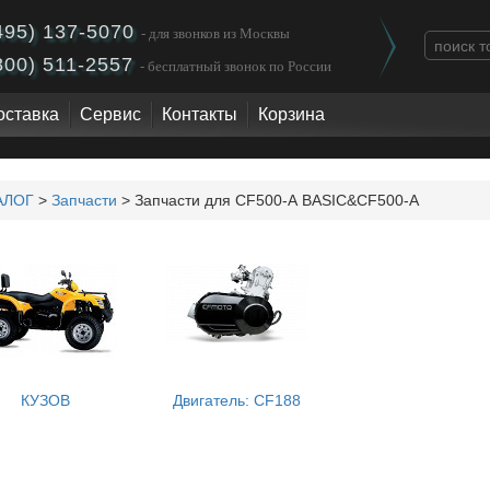
495) 137-5070
- для звонков из Москвы
800) 511-2557
- бесплатный звонок по России
оставка
Сервис
Контакты
Корзина
АЛОГ
>
Запчасти
> Запчасти для СF500-А BASIC&CF500-A
КУЗОВ
Двигатель: CF188