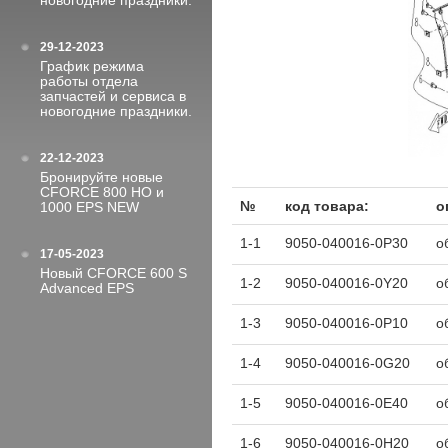
новогодние праздники.
29-12-2023
График режима
работы отдела
запчастей и сервиса в
новогодние праздники.
22-12-2023
Бронируйте новые
CFORCE 800 HO и
№
код товара:
о
1000 EPS NEW
1-1
9050-040016-0P30
о
17-05-2023
Новый CFORCE 600 S
1-2
9050-040016-0Y20
о
Advanced EPS
1-3
9050-040016-0P10
о
1-4
9050-040016-0G20
о
1-5
9050-040016-0E40
о
1-6
9050-040016-0H20
о