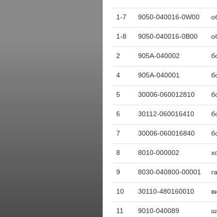
1-7
9050-040016-0W00
о
1-8
9050-040016-0B00
о
2
905A-040002
б
4
905A-040001
б
5
30006-060012810
б
6
30112-060016410
б
7
30006-060016840
б
8
8010-000002
х
9
8030-040800-00001
г
10
30110-480160010
в
11
9010-040089
ш