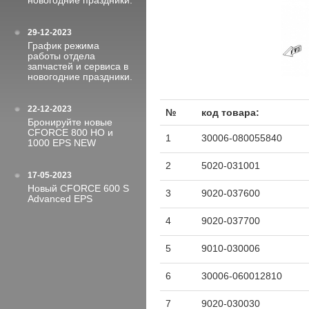
новогодние праздники.
29-12-2023
График режима
работы отдела
запчастей и сервиса в
новогодние праздники.
22-12-2023
№
код товара:
Бронируйте новые
CFORCE 800 HO и
1
30006-080055840
1000 EPS NEW
2
5020-031001
17-05-2023
Новый CFORCE 600 S
3
9020-037600
Advanced EPS
4
9020-037700
5
9010-030006
6
30006-060012810
7
9020-030030