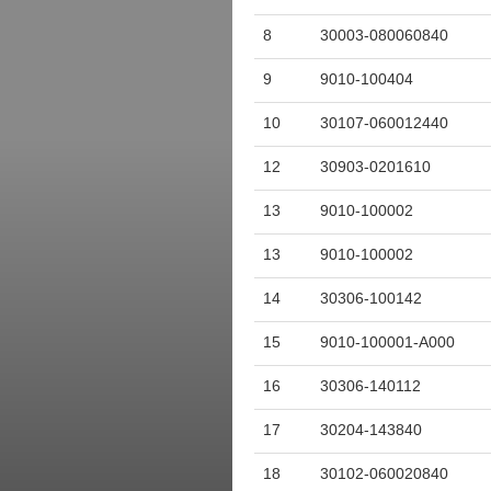
8
30003-080060840
9
9010-100404
10
30107-060012440
12
30903-0201610
13
9010-100002
13
9010-100002
14
30306-100142
15
9010-100001-A000
16
30306-140112
17
30204-143840
18
30102-060020840