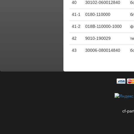
40
30102-060012840
б
41-1
0180-110000
б
41-2
018B-110000-1000
ф
42
9010-190029
т
43
30006-080014840
б
cf-par