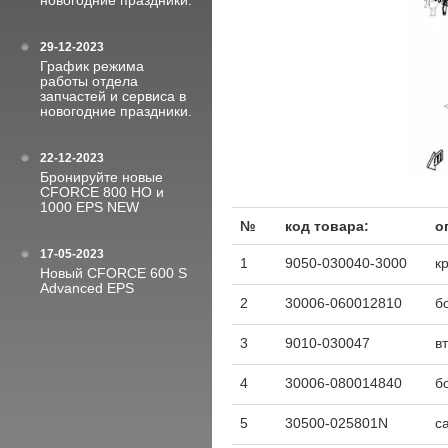
новогодние праздники.
29-12-2023
График режима
работы отдела
запчастей и сервиса в
новогодние праздники.
22-12-2023
Бронируйте новые
CFORCE 800 HO и
1000 EPS NEW
№
код товара:
о
17-05-2023
1
9050-030040-3000
к
Новый CFORCE 600 S
Advanced EPS
2
30006-060012810
б
3
9010-030047
в
4
30006-080014840
б
5
30500-025801N
с