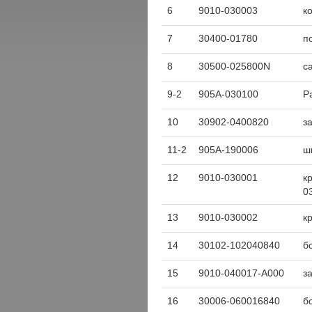
6
9010-030003
к
7
30400-01780
п
8
30500-025800N
с
9-2
905A-030100
Р
10
30902-0400820
з
11-2
905A-190006
ш
12
9010-030001
к
0
13
9010-030002
к
14
30102-102040840
б
15
9010-040017-A000
з
16
30006-060016840
б