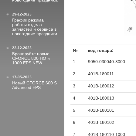
новогодние праздники.
29-12-2023
График режима
работы отдела
запчастей и сервиса в
новогодние праздники.
22-12-2023
№
код товара:
Бронируйте новые
CFORCE 800 HO и
1
9050-030040-3000
1000 EPS NEW
2
401B-180011
17-05-2023
Новый CFORCE 600 S
3
401B-180012
Advanced EPS
4
401B-180013
5
401B-180101
6
401B-180102
7
401B-180110-1000