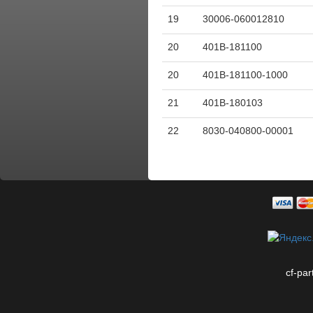
19
30006-060012810
20
401B-181100
20
401B-181100-1000
21
401B-180103
22
8030-040800-00001
cf-par