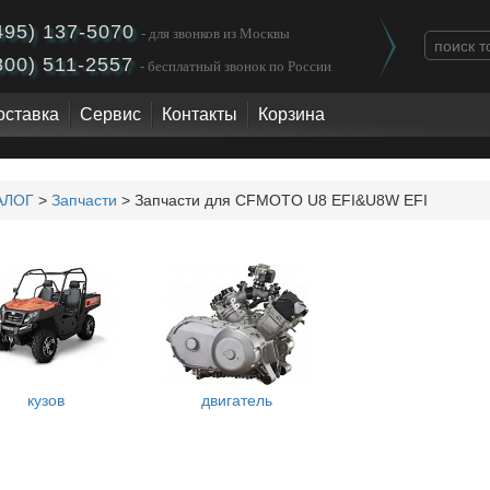
495) 137-5070
- для звонков из Москвы
800) 511-2557
- бесплатный звонок по России
оставка
Сервис
Контакты
Корзина
АЛОГ
>
Запчасти
> Запчасти для CFMOTO U8 EFI&U8W EFI
кузов
двигатель