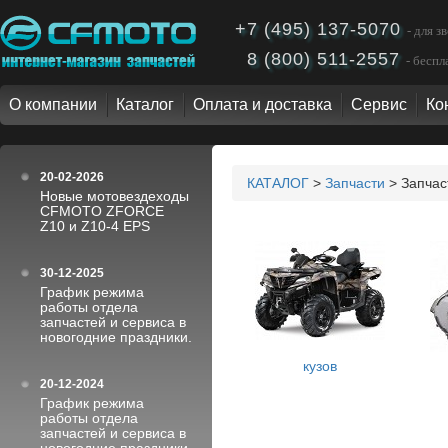
+7 (495) 137-5070
- для 
8 (800) 511-2557
- бесп
О компании
Каталог
Оплата и доставка
Сервис
Ко
20-02-2026
КАТАЛОГ
>
Запчасти
> Запчас
Новые мотовездеходы
CFMOTO ZFORCE
Z10 и Z10-4 EPS
30-12-2025
График режима
работы отдела
запчастей и сервиса в
новогодние праздники.
кузов
20-12-2024
График режима
работы отдела
запчастей и сервиса в