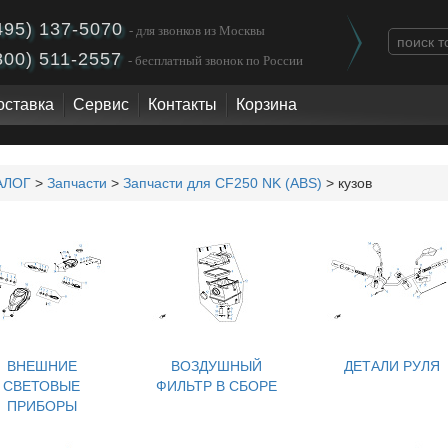
495) 137-5070
- для звонков из Москвы
800) 511-2557
- бесплатный звонок по России
оставка
Сервис
Контакты
Корзина
АЛОГ
>
Запчасти
>
Запчасти для CF250 NK (ABS)
> кузов
ВНЕШНИЕ
ВОЗДУШНЫЙ
ДЕТАЛИ РУЛЯ
СВЕТОВЫЕ
ФИЛЬТР В СБОРЕ
ПРИБОРЫ