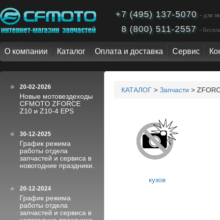
+7 (495) 137-5070
- для 
8 (800) 511-2557
- бесп
О компании
Каталог
Оплата и доставка
Сервис
Ко
20-02-2026
КАТАЛОГ
>
Запчасти
> ZFORC
Новые мотовездеходы
CFMOTO ZFORCE
Z10 и Z10-4 EPS
30-12-2025
График режима
работы отдела
запчастей и сервиса в
новогодние праздники.
кузов
20-12-2024
График режима
работы отдела
запчастей и сервиса в