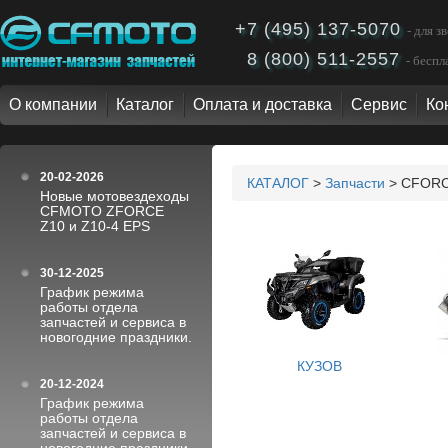
+7 (495) 137-5070
- для 
8 (800) 511-2557
- бесп
О компании
Каталог
Оплата и доставка
Сервис
Ко
20-02-2026
КАТАЛОГ
>
Запчасти
> CFORC
Новые мотовездеходы
CFMOTO ZFORCE
Z10 и Z10-4 EPS
30-12-2025
График режима
работы отдела
запчастей и сервиса в
новогодние праздники.
КУЗОВ
20-12-2024
График режима
работы отдела
запчастей и сервиса в